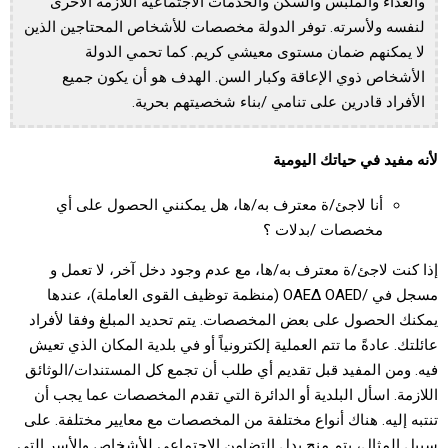
والغذاء والملبس والسكن والخدمات الاجتماعية اللازمة الأخرى
لنفسه ولأسرته. توفر الدولة مخصصات للأشخاص المحتاجين الذين
لا يمكنهم ضمان مستوى معيشي كريم. كما تحمي الدولة
الأشخاص ذوي الإعاقة وكبار السن. الهدف هو أن يكون جميع
الأفراد قادرين على تنامي /بناء شخصيتهم بحرية.
لأنه مفيد في حياتك اليومية
أنا لاجئ/ة معترف به/ها، هل يمكنني الحصول على أي
مخصصات /بدلات ؟
إذا كنت لاجئ/ة معترف به/ها، مع عدم وجود دخل آخر، لا تعمل و
مسجل في /ΟΑΕΔ OAED (منظمة توظيف القوى العاملة)، عندها
يمكنك الحصول على بعض المخصصات. يتم تحديد المبلغ وفقا لأفراد
عائلتك. عادةً ما تتم العملية إلكترونياً أو في بلدية المكان الذي تعيش
فيه. ومن المفيد قبل تقديم أي طلب أن تجمع كل المستندات/الوثائق
اللازمة. اسأل البلدية أو الدائرة التي تقدم المخصصات عما يجب أن
تنتبه إليه. هناك أنواع مختلفة من المخصصات مع معايير مختلفة. على
سبيل المثال، يتم منح بدل التضامن الاجتماعي للأشخاص والأسر التي