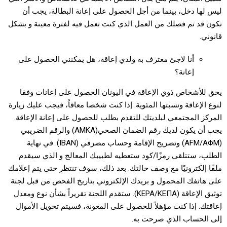
ليس لها دخل، بينما من أجل الحصول على إعانة البطالة، يجب أن
تكون قد تم فصلك من العمل الذي كنت تعمل فيه لفترة معينة و بشكل
قانوني.
أنا لاجئ معترف به ولدي إعاقة، هل يمكنني الحصول على
إعانة؟
يحق للأشخاص ذوي الإعاقة في اليونان الحصول على إعانات وفقا
لنوع الإعاقة ونسبتها المئوية. إذا كنت شخصا معاقاُ، فيجب عليك زيارة
المركز المجتمعي لبلديتك للتقدم بطلب للحصول على إعانة الإعاقة.
يجب أن يكون لديك رقم الضمان الصحي(AMKA) والرقم الضريبي
(AFM/ΑΦΜ) وتصريح الإقامة وحساب مصرفي (IBAN). في نهاية
الطلب، ستتلقى رمزًا/كود ستعطيه لطبيبك المعالج و الذي سيقدم
ملفًا إلكترونيًا مع وصف حالتك. بعد ذلك، سوف تنتظر حتى يتم إعلامك
على هاتفك المحمول و بريدك الإلكتروني بتاريخ الفحص من قبل لجنة
توثيق الإعاقة (KEPA/ΚΕΠΑ). ستقدم اللجنة تقريراً بشأن نوع ومعدل
إعاقتك. إذا كنت مؤهلاً للحصول على المعونة، فسيتم تحويل الأموال
إلى الحساب الذي صرحت به.