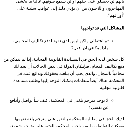
بأنهم لن يحصلوا على حقهم أو لن يُسمع صوتهم. غالبا ما يخشى
المهاجرون واللاجئون من أن يؤدي ذلك إلى عواقب سلبية على
“أوراقهم”.
المشاكل التي قد تواجهها
تم اعتقالي ولكن ليس لدي نقود لدفع تكاليف المحامي،
ماذا يمكنني ان أفعل؟
كل شخص لديه الحق في المساندة القانونية المجانية. إذا لم تتمكن من
دفع تكاليف المحام، فبإمكان الدولة في بعض الحالات أن تجد لك
محامياً بالمجان، والذي يجب أن يبلغك بحقوقك ويدافع عنك في
المحكمة. هناك أيضاً منظمات يمكنك التوجه إليها وطلب مساعدة
قانونية مجانية.
لا يوجد مترجم بلغتي في المحكمة، كيف سأ تواصل وأدافع
عن نفسي؟
لديك الحق في مطالبة المحكمة بالعثور على مترجم بلغة تفهمها
ويمكنك التواصل بها. من واجب المحكمة العثور على مترجم شفوي